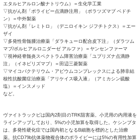
エタルヒアルロン酸ナトリウム）＝生化学工業
▽抗がん剤「ポライビー点滴静注用」（ポラツズマブ ベドチ
ン）＝中外製薬
▽抗がん剤「レミトロ」（デニロイキン ジフチトクス）＝エー
ザイ
▽多発性骨髄腫治療薬「ダラキューロ配合皮下注」（ダラツム
マブ/ボルヒアルロニダーゼ アルファ）＝ヤンセンファーマ
▽視神経脊髄炎スペクトラム障害治療薬「ユプリズナ点滴静
注」（イネビリズマブ）＝田辺三菱製薬
▽マイコバクテリウム・アビウムコンプレックスによる肺非結
核性抗酸菌症治療薬「アリケイス吸入液」（アミカシン硫酸
塩）＝インスメッド
など。
ヴァイトラックビは国内2剤目のTRK阻害薬。小児用の内用液を
ラインアップしており、5%の小児加算を取得した。ケシンプタ
は、多発性硬化症では国内初となるB細胞を標的とした治療
薬。抗CD79b抗体薬物複合体のポライビーには5%の有用性加算