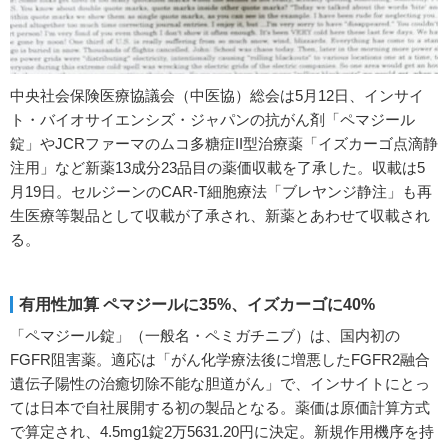
中央社会保険医療協議会（中医協）総会は5月12日、インサイ
ト・バイオサイエンシズ・ジャパンの抗がん剤「ペマジール
錠」やJCRファーマのムコ多糖症II型治療薬「イズカーゴ点滴静
注用」など新薬13成分23品目の薬価収載を了承した。収載は5
月19日。セルジーンのCAR-T細胞療法「ブレヤンジ静注」も再
生医療等製品として収載が了承され、新薬とあわせて収載され
る。
有用性加算 ペマジールに35%、イズカーゴに40%
「ペマジール錠」（一般名・ペミガチニブ）は、国内初の
FGFR阻害薬。適応は「がん化学療法後に増悪したFGFR2融合
遺伝子陽性の治癒切除不能な胆道がん」で、インサイトにとっ
ては日本で自社展開する初の製品となる。薬価は原価計算方式
で算定され、4.5mg1錠2万5631.20円に決定。新規作用機序を持