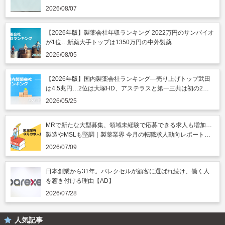
うのニュースまとめ読み（2026年8月7日）
2026/08/07
【2026年版】製薬会社年収ランキング 2022万円のサンバイオ
が1位…新薬大手トップは1350万円の中外製薬
2026/08/05
【2026年版】国内製薬会社ランキング―売り上げトップ武田
は4.5兆円…2位は大塚HD、アステラスと第一三共は初の2兆
円突破
2026/05/25
MRで新たな大型募集、領域未経験で応募できる求人も増加…
製造やMSLも堅調｜製薬業界 今月の転職求人動向レポート
（2026年7月）
2026/07/09
日本創業から31年。パレクセルが顧客に選ばれ続け、働く人
を惹き付ける理由【AD】
2026/07/28
人気記事