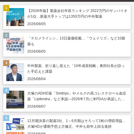
【2026年版】製薬会社年収ランキング 2022万円のサンバイオ
が1位…新薬大手トップは1350万円の中外製薬
2026/08/05
「テロメライシン」13日薬価収載…「ウェイリズ」など10新
薬も
2026/08/05
中外製薬、折り返し迎えた「10年成長戦略」奥田社長が語っ
た手応えと課題
2026/08/04
大塚のADHD薬「Simtriyo」やメルクの高コレステロール血症
薬「Lipfendra」など承認―2026年7月に米FDAが承認した新
薬
2026/08/07
12月期決算の製薬3社、1～6月期はそろって2桁の増収増益…
大塚HDが通期予想上方修正、中外も前年上回る進捗