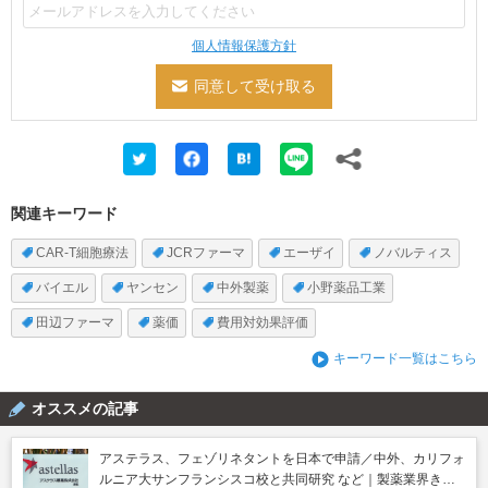
個人情報保護方針
関連キーワード
CAR-T細胞療法
JCRファーマ
エーザイ
ノバルティス
バイエル
ヤンセン
中外製薬
小野薬品工業
田辺ファーマ
薬価
費用対効果評価
キーワード一覧はこちら
オススメの記事
アステラス、フェゾリネタントを日本で申請／中外、カリフォ
ルニア大サンフランシスコ校と共同研究 など｜製薬業界きょ