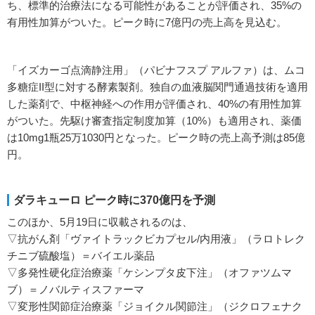
ち、標準的治療法になる可能性があることが評価され、35%の
有用性加算がついた。ピーク時に7億円の売上高を見込む。
「イズカーゴ点滴静注用」（パビナフスプ アルファ）は、ムコ
多糖症II型に対する酵素製剤。独自の血液脳関門通過技術を適用
した薬剤で、中枢神経への作用が評価され、40%の有用性加算
がついた。先駆け審査指定制度加算（10%）も適用され、薬価
は10mg1瓶25万1030円となった。ピーク時の売上高予測は85億
円。
ダラキューロ ピーク時に370億円を予測
このほか、5月19日に収載されるのは、
▽抗がん剤「ヴァイトラックビカプセル/内用液」（ラロトレク
チニブ硫酸塩）＝バイエル薬品
▽多発性硬化症治療薬「ケシンプタ皮下注」（オファツムマ
ブ）＝ノバルティスファーマ
▽変形性関節症治療薬「ジョイクル関節注」（ジクロフェナク