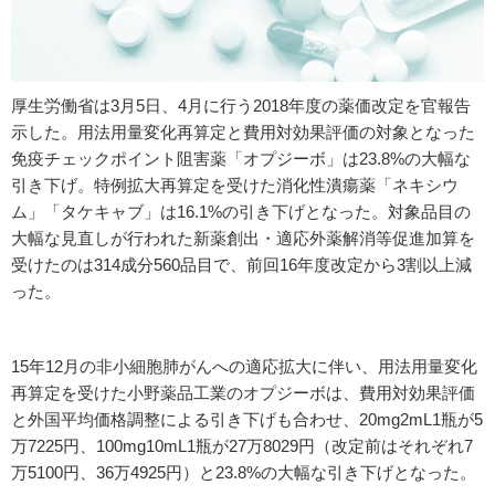
厚生労働省は3月5日、4月に行う2018年度の薬価改定を官報告
示した。用法用量変化再算定と費用対効果評価の対象となった
免疫チェックポイント阻害薬「オプジーボ」は23.8%の大幅な
引き下げ。特例拡大再算定を受けた消化性潰瘍薬「ネキシウ
ム」「タケキャブ」は16.1%の引き下げとなった。対象品目の
大幅な見直しが行われた新薬創出・適応外薬解消等促進加算を
受けたのは314成分560品目で、前回16年度改定から3割以上減
った。
15年12月の非小細胞肺がんへの適応拡大に伴い、用法用量変化
再算定を受けた小野薬品工業のオプジーボは、費用対効果評価
と外国平均価格調整による引き下げも合わせ、20mg2mL1瓶が5
万7225円、100mg10mL1瓶が27万8029円（改定前はそれぞれ7
万5100円、36万4925円）と23.8%の大幅な引き下げとなった。