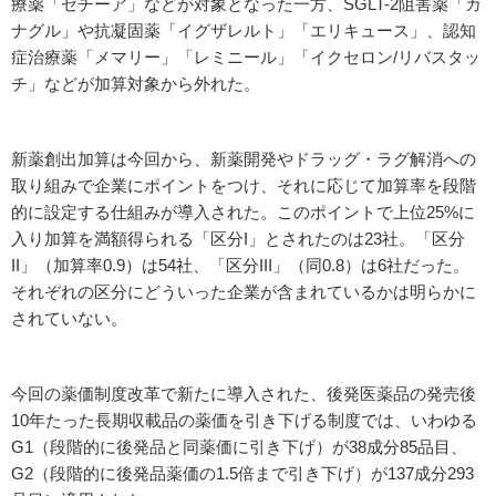
療薬「ゼチーア」などが対象となった一方、SGLT-2阻害薬「カ
ナグル」や抗凝固薬「イグザレルト」「エリキュース」、認知
症治療薬「メマリー」「レミニール」「イクセロン/リバスタッ
チ」などが加算対象から外れた。
新薬創出加算は今回から、新薬開発やドラッグ・ラグ解消への
取り組みで企業にポイントをつけ、それに応じて加算率を段階
的に設定する仕組みが導入された。このポイントで上位25%に
入り加算を満額得られる「区分I」とされたのは23社。「区分
II」（加算率0.9）は54社、「区分III」（同0.8）は6社だった。
それぞれの区分にどういった企業が含まれているかは明らかに
されていない。
今回の薬価制度改革で新たに導入された、後発医薬品の発売後
10年たった長期収載品の薬価を引き下げる制度では、いわゆる
G1（段階的に後発品と同薬価に引き下げ）が38成分85品目、
G2（段階的に後発品薬価の1.5倍まで引き下げ）が137成分293