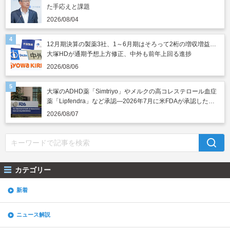
た手応えと課題
2026/08/04
12月期決算の製薬3社、1～6月期はそろって2桁の増収増益…
大塚HDが通期予想上方修正、中外も前年上回る進捗
2026/08/06
大塚のADHD薬「Simtriyo」やメルクの高コレステロール血症
薬「Lipfendra」など承認―2026年7月に米FDAが承認した新
薬
2026/08/07
カテゴリー
新着
ニュース解説