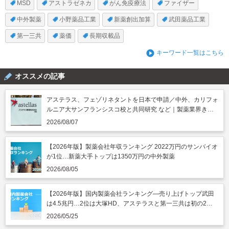
MSD
アストラゼネカ
がん免疫療法
ファイザー
中外製薬
小野薬品工業
新薬創出加算
武田薬品工業
第一三共
薬価
長期収載品
キーワード一覧はこちら
オススメの記事
アステラス、フェゾリネタントを日本で申請／中外、カリフォ
ルニア大サンフランシスコ校と共同研究 など｜製薬業界きょ
うのニュースまとめ読み（2026年8月7日）
2026/08/07
【2026年版】製薬会社年収ランキング 2022万円のサンバイオ
が1位…新薬大手トップは1350万円の中外製薬
2026/08/05
【2026年版】国内製薬会社ランキング―売り上げトップ武田
は4.5兆円…2位は大塚HD、アステラスと第一三共は初の2兆
円突破
2026/05/25