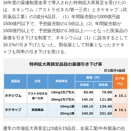
16年度の薬価制度改革で導入された特例拡大再算定を受けたの
は、ネキシウム（アストラゼネカ/第一三共）とタケキャブ（武
田薬品工業）の2成分4品目。（1）年間販売額が1000億円超
1500億円以下で、予想販売額の1.5倍以上（2）年間販売額が
1500億円以上で、予想販売額の1.3倍以上――となった医薬品の
薬価を引き下げる制度で、ネキシウムは（1）に該当するとして
16.1%の引き下げとなった。類似薬として対象となったタケキ
ャブも同率の引き下げを受ける。
通常の市場拡大再算定は9成分19品目。全薬工業/中外製薬の抗