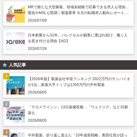
MRで新たな大型募集、領域未経験で応募できる求人も増加…
製造やMSLも堅調｜製薬業界 今月の転職求人動向レポート
（2026年7月）
2026/07/09
日本創業から31年。パレクセルが顧客に選ばれ続け、働く人
を惹き付ける理由【AD】
2026/07/28
人気記事
【2026年版】製薬会社年収ランキング 2022万円のサンバイオ
が1位…新薬大手トップは1350万円の中外製薬
2026/08/05
「テロメライシン」13日薬価収載…「ウェイリズ」など10新
薬も
2026/08/05
中外製薬、折り返し迎えた「10年成長戦略」奥田社長が語っ