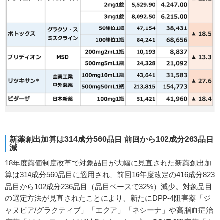
新薬創出加算は314成分560品目 前回から102成分263品目
減
18年度薬価制度改革で対象品目が大幅に見直された新薬創出加
算は314成分560品目に適用され、前回16年度改定の416成分823
品目から102成分236品目（品目ベースで32%）減少。対象品目
の選定方法が見直されたことにより、新たにDPP-4阻害薬「ジ
ャヌビア/グラクティブ」「エクア」「ネシーナ」や高脂血症治