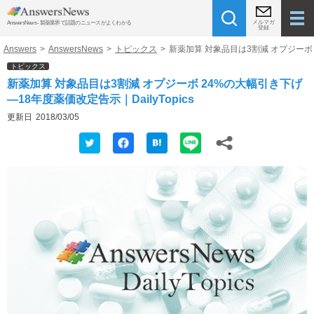
メルマガ
AnswersNews - 製薬業界で話題のニュースがよくわかる
登録
Answers
>
AnswersNews
>
トピックス
>
新薬加算 対象品目は3割減 オプジーボ 2
トピックス
新薬加算 対象品目は3割減 オプジーボ 24%の大幅引き下げ
―18年度薬価改定告示｜DailyTopics
更新日
2018/03/05