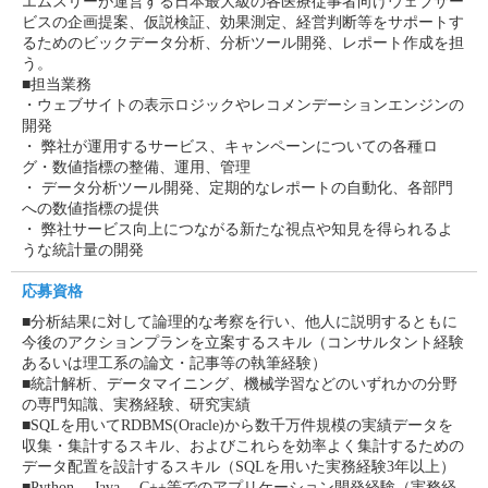
エムスリーが運営する日本最大級の各医療従事者向けウェブサー
ビスの企画提案、仮説検証、効果測定、経営判断等をサポートす
るためのビックデータ分析、分析ツール開発、レポート作成を担
う。
■担当業務
・ウェブサイトの表示ロジックやレコメンデーションエンジンの
開発
・ 弊社が運用するサービス、キャンペーンについての各種ロ
グ・数値指標の整備、運用、管理
・ データ分析ツール開発、定期的なレポートの自動化、各部門
への数値指標の提供
・ 弊社サービス向上につながる新たな視点や知見を得られるよ
うな統計量の開発
応募資格
■分析結果に対して論理的な考察を行い、他人に説明するともに
今後のアクションプランを立案するスキル（コンサルタント経験
あるいは理工系の論文・記事等の執筆経験）
■統計解析、データマイニング、機械学習などのいずれかの分野
の専門知識、実務経験、研究実績
■SQLを用いてRDBMS(Oracle)から数千万件規模の実績データを
収集・集計するスキル、およびこれらを効率よく集計するための
データ配置を設計するスキル（SQLを用いた実務経験3年以上）
■Python， Java， C++等でのアプリケーション開発経験（実務経