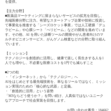
を提供。
【注力分野】
■医薬品マーケティングに留まらないサービスの拡充を目指し、
先端医療分野に注力。有望なスタートアップ企業や技術に投資し
て事業化を推進する「シーズロケット事業」では人工硬膜「デュ
ラビーム」や心膜シート「ぺリビーム」などの開発を進めていま
す。その他、AI を用いた診断ツールの開発やがん患者向けのマ
ルチオピニオンサービス、がんゲノム検査などの分野に取り組ん
でいます。
【ミッション】
テクノロジーを創造的に活用し、健康で楽しく長生きする人を1
人でも増やし、不必要な医療コストを1円でも減らすこと
■2つの柱
・「インターネット」から「テクノロジー」へ
AIをはじめとする最先端技術を、単なるツールではなく、ミッシ
ョン実現のための「核心的な武器」と定義。
・「創造的に活用」という姿勢
「M3ならどう使うか？」を問い続け、人真似ではないユニーク
なアプローチで社会実装を目指します。
お問い合わせ番号：184662