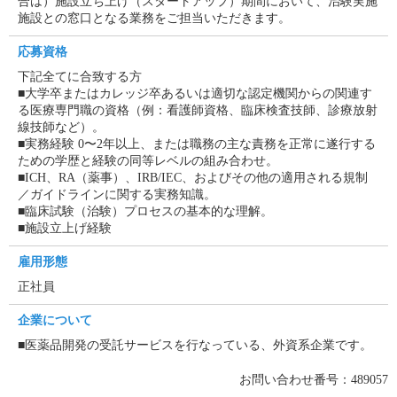
合は）施設立ち上げ（スタートアップ）期間において、治験実施
施設との窓口となる業務をご担当いただきます。
応募資格
下記全てに合致する方
■大学卒またはカレッジ卒あるいは適切な認定機関からの関連す
る医療専門職の資格（例：看護師資格、臨床検査技師、診療放射
線技師など）。
■実務経験 0〜2年以上、または職務の主な責務を正常に遂行する
ための学歴と経験の同等レベルの組み合わせ。
■ICH、RA（薬事）、IRB/IEC、およびその他の適用される規制
／ガイドラインに関する実務知識。
■臨床試験（治験）プロセスの基本的な理解。
■施設立上げ経験
雇用形態
正社員
企業について
■医薬品開発の受託サービスを行なっている、外資系企業です。
お問い合わせ番号：489057