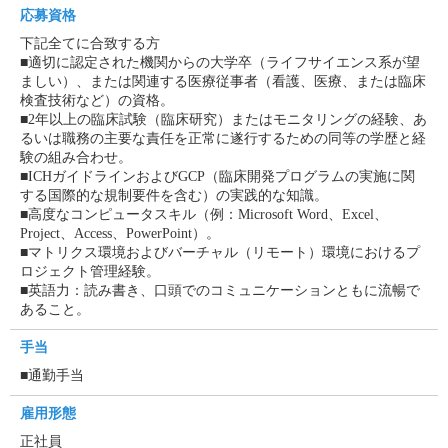
応募資格
下記全てに合致する方
■適切に認定された機関からの大学卒（ライフサイエンス系が望
ましい）、または関連する医療従事者（看護、医療、または臨床
検査技術など）の資格。
■2年以上の臨床試験（臨床研究）またはモニタリングの経験、あ
るいは職務の主要な責任を正常に遂行するための同等の学歴と経
験の組み合わせ。
■ICHガイドラインおよびGCP（臨床開発プログラムの実施に関
する国際的な規制要件を含む）の実践的な知識。
■高度なコンピュータスキル（例：Microsoft Word、Excel、
Project、Access、PowerPoint）。
■マトリクス環境およびバーチャル（リモート）環境におけるプ
ロジェクト管理経験。
■英語力：読み書き、口頭でのコミュニケーションともに流暢で
あること。
手当
■通勤手当
雇用形態
正社員