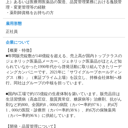
上）あるいは医療用医薬品の製造、品質管理業務における逸脱管
理・変更管理等の経験
・薬剤師資格をお持ちの方
雇用形態
正社員
企業について
【概要・特徴】
■年間販売錠数が140億錠を超える、売上高が国内トップクラスの
ジェネリック医薬品メーカー。ジェネリック医薬品がほとんど知
られていなかった1990年代から啓発活動に取り組んできたリーデ
ィングカンパニーです。2021年に「サワイグループホールディン
グス（株）」（東証プライム上場）を設立し、持株会社体制へ移
行。同社はグループの中核を担っています。
■国内6工場で約155億錠の生産体制を築いています。販売品目は
生活習慣病（高血圧症、脂質異常症、糖尿病等）治療剤、抗がん
剤など約800。全国約8，000の病院（カバー率約97％）、約4万
1，000の医院・診療所（カバー率約38％）、約6万の保険薬局
（カバー率約96％）に供給しています。
【開発・品質管理について】