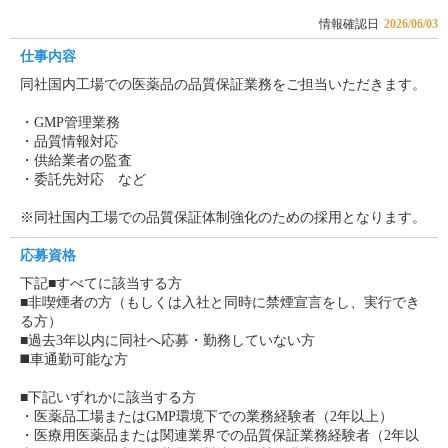
情報確認日
2026/06/03
仕事内容
同社国内工場での医薬品の品質保証業務をご担当いただきます。
・GMP管理業務
・品質情報対応
・供給業者の監査
・委託先対応 など
※同社国内工場での品質保証体制強化のための採用となります。
応募資格
下記■すべてに該当する方
■非喫煙者の方（もしくは入社と同時に禁煙宣言をし、実行でき
る方）
■過去3年以内に同社へ応募・勤務していない方
◼️車通勤可能な方
■下記いずれかに該当する方
・医薬品工場またはGMP環境下での業務経験者（2年以上）
・医療用医薬品または関連業界での品質保証業務経験者（2年以