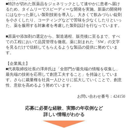
■特許が切れた医薬品をジェネリックとして速やかに患者へ届け
るため、タイムリーでスピーディーな開発を実施。新薬の開発時
にはなかった新しい製剤技術を導入し、大きくて飲みづらい錠剤
を小さくしたり、コーティングなどで苦味を少なくしたりといっ
た、薬を服用する対象者を考慮した製剤設計を行なっています。
■原薬や添加剤の選定から、製造過程、販売後に至るまで、すべ
ての工程において品質管理を徹底。薬に刻まれた「SW」の文字
を見るだけで信頼してもらえるような製品の提供に努めていま
す。
【企業風土】
■代表取締役社長の澤井氏は「全部門が最先端の情報を収集し、
最先端の技術を応用して創意工夫すること」を持論としていま
す。さらに裁量権を社員一人ひとりに拡大していくことで、創意
性、意欲を高めるよう努めています。
お問い合わせ番号：424150
応募に必要な経験、実際の年収例など
詳しい情報がわかる