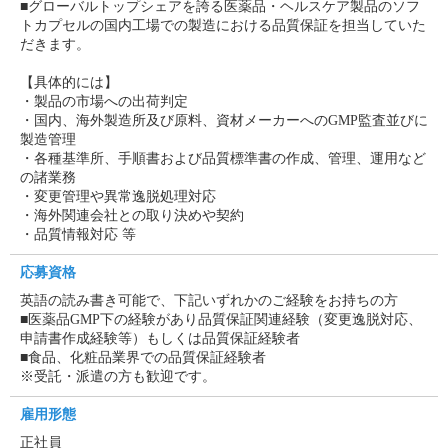
■グローバルトップシェアを誇る医薬品・ヘルスケア製品のソフ
トカプセルの国内工場での製造における品質保証を担当していた
だきます。
【具体的には】
・製品の市場への出荷判定
・国内、海外製造所及び原料、資材メーカーへのGMP監査並びに
製造管理
・各種基準所、手順書および品質標準書の作成、管理、運用など
の諸業務
・変更管理や異常逸脱処理対応
・海外関連会社との取り決めや契約
・品質情報対応 等
応募資格
英語の読み書き可能で、下記いずれかのご経験をお持ちの方
■医薬品GMP下の経験があり品質保証関連経験（変更逸脱対応、
申請書作成経験等）もしくは品質保証経験者
■食品、化粧品業界での品質保証経験者
※受託・派遣の方も歓迎です。
雇用形態
正社員