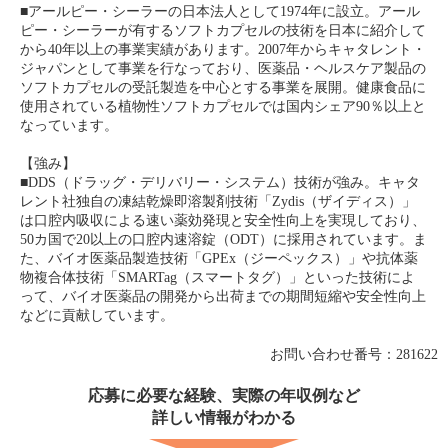
■アールピー・シーラーの日本法人として1974年に設立。アール
ピー・シーラーが有するソフトカプセルの技術を日本に紹介して
から40年以上の事業実績があります。2007年からキャタレント・
ジャパンとして事業を行なっており、医薬品・ヘルスケア製品の
ソフトカプセルの受託製造を中心とする事業を展開。健康食品に
使用されている植物性ソフトカプセルでは国内シェア90％以上と
なっています。
【強み】
■DDS（ドラッグ・デリバリー・システム）技術が強み。キャタ
レント社独自の凍結乾燥即溶製剤技術「Zydis（ザイディス）」
は口腔内吸収による速い薬効発現と安全性向上を実現しており、
50カ国で20以上の口腔内速溶錠（ODT）に採用されています。ま
た、バイオ医薬品製造技術「GPEx（ジーペックス）」や抗体薬
物複合体技術「SMARTag（スマートタグ）」といった技術によ
って、バイオ医薬品の開発から出荷までの期間短縮や安全性向上
などに貢献しています。
お問い合わせ番号：281622
応募に必要な経験、実際の年収例など
詳しい情報がわかる