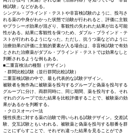
両方が投与（実施）される薬（治療内容）を知っている「非盲
検試験」などがある。
シングル・ブラインド・テストや非盲検試験のように、投与さ
れる薬の中身がわかった状態で治験が行われると、評価に主観
やプラシーボ効果が混ざり、客観性の失われた結果が出る可能
性がある。結果に客観性を保つため、ダブル・ブラインド・テ
ストが行われるようになった。ただし、抗うつ薬などのように
治療効果の評価に主観的要素が入る場合は、非盲検試験で有効
とされた治療薬がダブル・ブラインド・テストでは効果なしと
判断されるような例もある。
■二重盲検法の種類（デザイン）
・群間比較試験（並行群間比較試験）
二重盲検試験の中で、最も代表的な試験デザイン。
被験者を無作為に被験薬を投与するグループと偽薬を投与する
グループに分け、両群同時に、同じ期間、薬を投与する。それ
ぞれのグループで出た結果を比較評価することで、被験薬の効
果があるかを判断する。
・クロスオーバー法
慢性疾患に対する薬の治験で用いられる試験デザイン。交差試
験、交互試験ともいわれる。被験薬と偽薬を投与する順番を群
ごとにずらすことで、それぞれ違った結果を見ることができ