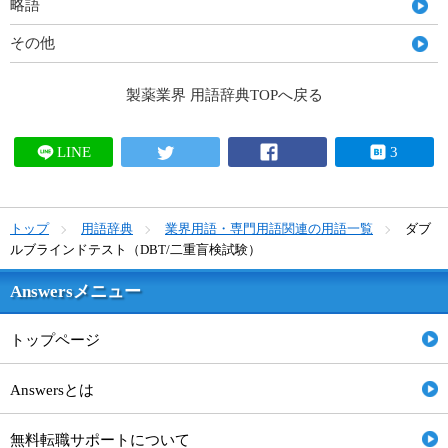
略語
その他
製薬業界 用語辞典TOPへ戻る
LINE
3
トップ
用語辞典
業界用語・専門用語関連の用語一覧
ダブ
ルブラインドテスト（DBT/二重盲検試験）
Answersメニュー
トップページ
Answersとは
無料転職サポートについて