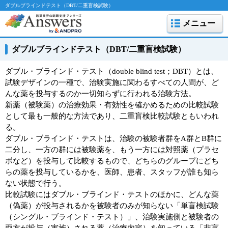
ダブルブラインドテスト（DBT/二重盲検試験）
メニュー
ダブルブラインドテスト（DBT/二重盲検試験）
ダブル・ブラインド・テスト（double blind test；DBT）とは、
試験デザインの一種で、治験実施に関わるすべての人間が、ど
んな薬を投与するのか一切知らずに行われる治験方法。
新薬（被験薬）の治療効果・有効性を確かめるための比較試験
として最も一般的な方法であり、二重盲検比較試験ともいわれ
る。
ダブル・ブラインド・テストは、治験の被験者群をA群とB群に
二分し、一方の群には被験薬を、もう一方には対照薬（プラセ
ボなど）を投与して比較するもので、どちらのグループにどち
らの薬を投与しているかを、医師、患者、スタッフが誰も知ら
ない状態で行う。
比較試験にはダブル・ブラインド・テストのほかに、どんな薬
（偽薬）が投与されるかを被験者のみが知らない「単盲検試験
（シングル・ブラインド・テスト）」、治験実施側と被験者の