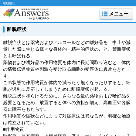
離脱症状
メニュー
離脱症状
離脱症状とは薬物およびアルコールなどの嗜好品を、中止や減
量した際に生じる様々な身体的・精神的症状のこと。禁断症状
とも呼ばれる。
薬物および嗜好品の作用物質を体内に長期間取り込むと、体内
の情報伝達物質や刺激を受け取る細胞の受容体に異常をきた
す。
この状態で作用物質が体内で減ったり無くなったりすると、細
胞が過剰に反応してしまうために離脱症状が起こる。
離脱症状を和らげるために、さらなる量の薬物および嗜好品を
必要となるため、放置すると体への負担が増え、高血圧や各臓
器に障害をもたらす。
作用物質や症状などによって対症療法は異なるが、明確な治療
は確立されていない。
■作用物質