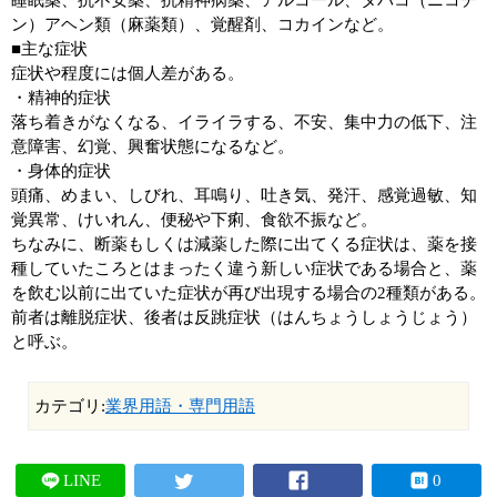
睡眠薬、抗不安薬、抗精神病薬、アルコール、タバコ（ニコチ
ン）アヘン類（麻薬類）、覚醒剤、コカインなど。
■主な症状
症状や程度には個人差がある。
・精神的症状
落ち着きがなくなる、イライラする、不安、集中力の低下、注
意障害、幻覚、興奮状態になるなど。
・身体的症状
頭痛、めまい、しびれ、耳鳴り、吐き気、発汗、感覚過敏、知
覚異常、けいれん、便秘や下痢、食欲不振など。
ちなみに、断薬もしくは減薬した際に出てくる症状は、薬を接
種していたころとはまったく違う新しい症状である場合と、薬
を飲む以前に出ていた症状が再び出現する場合の2種類がある。
前者は離脱症状、後者は反跳症状（はんちょうしょうじょう）
と呼ぶ。
カテゴリ:
業界用語・専門用語
LINE
0