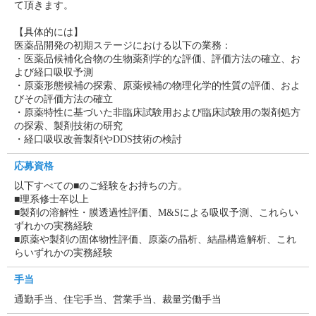
て頂きます。
【具体的には】
医薬品開発の初期ステージにおける以下の業務：
・医薬品候補化合物の生物薬剤学的な評価、評価方法の確立、お
よび経口吸収予測
・原薬形態候補の探索、原薬候補の物理化学的性質の評価、およ
びその評価方法の確立
・原薬特性に基づいた非臨床試験用および臨床試験用の製剤処方
の探索、製剤技術の研究
・経口吸収改善製剤やDDS技術の検討
応募資格
以下すべての■のご経験をお持ちの方。
■理系修士卒以上
■製剤の溶解性・膜透過性評価、M&Sによる吸収予測、これらい
ずれかの実務経験
■原薬や製剤の固体物性評価、原薬の晶析、結晶構造解析、これ
らいずれかの実務経験
手当
通勤手当、住宅手当、営業手当、裁量労働手当