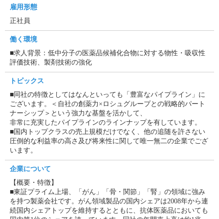
雇用形態
正社員
働く環境
■求人背景：低中分子の医薬品候補化合物に対する物性・吸収性
評価技術、製剤技術の強化
トピックス
■同社の特徴としてはなんといっても「豊富なパイプライン」に
ございます。＜自社の創薬力×ロシュグループとの戦略的パート
ナーシップ＞という強力な基盤を活かして、
非常に充実したパイプラインのラインナップを有しています。
■国内トップクラスの売上規模だけでなく、他の追随を許さない
圧倒的な利益率の高さ及び将来性に関して唯一無二の企業でござ
います。
企業について
【概要・特徴】
■東証プライム上場、「がん」「骨・関節」「腎」の領域に強み
を持つ製薬会社です。がん領域製品の国内シェアは2008年から連
続国内シェアトップを維持するとともに、抗体医薬品においても