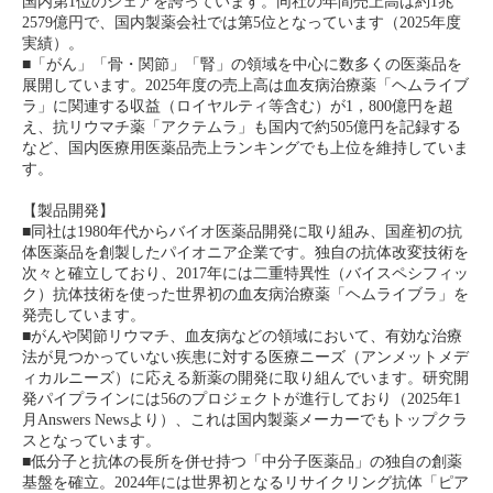
国内第1位のシェアを誇っています。同社の年間売上高は約1兆
2579億円で、国内製薬会社では第5位となっています（2025年度
実績）。
■「がん」「骨・関節」「腎」の領域を中心に数多くの医薬品を
展開しています。2025年度の売上高は血友病治療薬「ヘムライブ
ラ」に関連する収益（ロイヤルティ等含む）が1，800億円を超
え、抗リウマチ薬「アクテムラ」も国内で約505億円を記録する
など、国内医療用医薬品売上ランキングでも上位を維持していま
す。
【製品開発】
■同社は1980年代からバイオ医薬品開発に取り組み、国産初の抗
体医薬品を創製したパイオニア企業です。独自の抗体改変技術を
次々と確立しており、2017年には二重特異性（バイスペシフィッ
ク）抗体技術を使った世界初の血友病治療薬「ヘムライブラ」を
発売しています。
■がんや関節リウマチ、血友病などの領域において、有効な治療
法が見つかっていない疾患に対する医療ニーズ（アンメットメデ
ィカルニーズ）に応える新薬の開発に取り組んでいます。研究開
発パイプラインには56のプロジェクトが進行しており（2025年1
月Answers Newsより）、これは国内製薬メーカーでもトップクラ
スとなっています。
■低分子と抗体の長所を併せ持つ「中分子医薬品」の独自の創薬
基盤を確立。2024年には世界初となるリサイクリング抗体「ピア