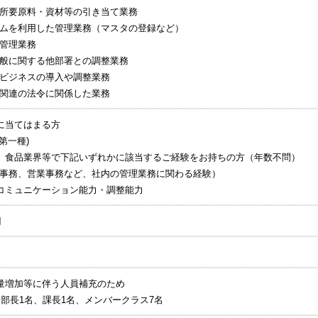
所要原料・資材等の引き当て業務
ムを利用した管理業務（マスタの登録など）
管理業務
般に関する他部署との調整業務
ビジネスの導入や調整業務
関連の法令に関係した業務
に当てはまる方
第一種)
、食品業界等で下記いずれかに該当するご経験をお持ちの方（年数不問）
般事務、営業事務など、社内の管理業務に関わる経験）
コミュニケーション能力・調整能力
円
量増加等に伴う人員補充のため
（部長1名、課長1名、メンバークラス7名