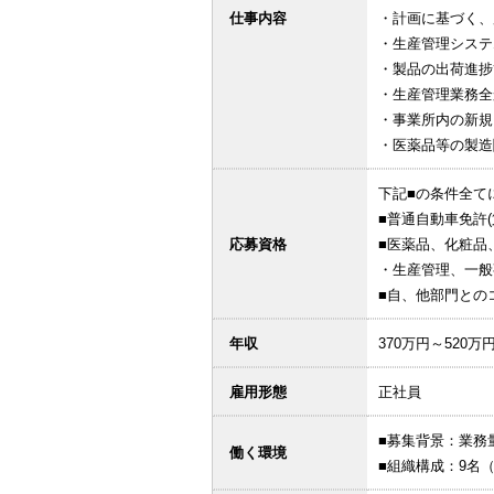
仕事内容
・計画に基づく、
・生産管理システ
・製品の出荷進捗
・生産管理業務全
・事業所内の新規
・医薬品等の製造
下記■の条件全て
■普通自動車免許(
応募資格
■医薬品、化粧品
・生産管理、一
■自、他部門との
年収
370万円～520万
雇用形態
正社員
■募集背景：業務
働く環境
■組織構成：9名