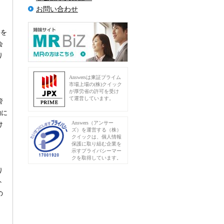
お問い合わせ
要を
会
り
Answersは東証プライム
市場上場の(株)クイック
が厚労省の許可を受け
て運営しています。
管
的に
Answers（アンサー
け
ズ）を運営する（株）
クイックは、個人情報
保護に取り組む企業を
示すプライバシーマー
クを取得しています。
り
ト
の