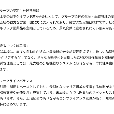
グループの安定した経営基盤
上場の日本ケミファ100％子会社として、グループ全体の生産・品質管理の
会社の強力な営業・開発力に支えられており、経営の安定性は抜群です。社
ネリック医薬品を主軸としているため、景気変動に左右されにくい強みがあ
を誇る「つくば工場」
ば工場は、高度な自動化が進んだ最新鋭の医薬品製造拠点です。厳しい品質
をクリアするだけでなく、さらなる効率化を目指したDX化や設備投資を積極
質管理職としては、最先端の分析機器やシステムに触れながら、専門性を磨
ます。
とワークライフバランス
利厚生制度をベースとしており、長期的なキャリア形成を支援する体制があ
取得支援や研修制度も充実しており、未経験からでも医薬品のスペシャリス
あります。また、工場勤務でありながらコンプライアンス意識が高く、無理
持に努めています。