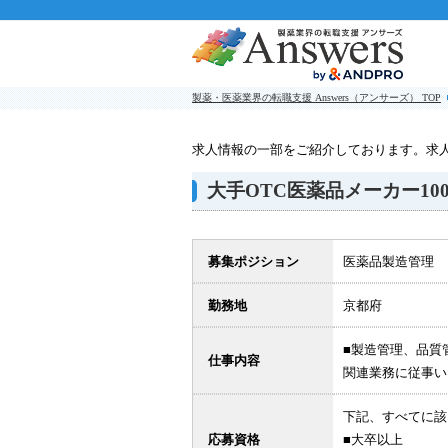
製薬・医薬業界の転職支援 Answers（アンサーズ） TOP
求人情報の一部をご紹介しております。求
大手OTC医薬品メーカー1
募集ポジション
医薬品製造管理
勤務地
京都府
■製造管理、品質
仕事内容
関連業務に従事い
下記、すべてに該
応募資格
■大卒以上