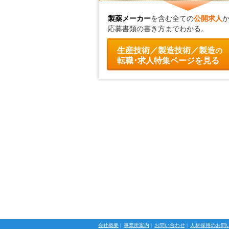
製薬メーカー
を含む全ての
公開求人
応募書類の書き方までわかる。
生産技術／製造技術／製造
の
転職･求人特集ページを見る
会社概要
|
事業所案内
|
お問い合わせ
|
人材採用のお問