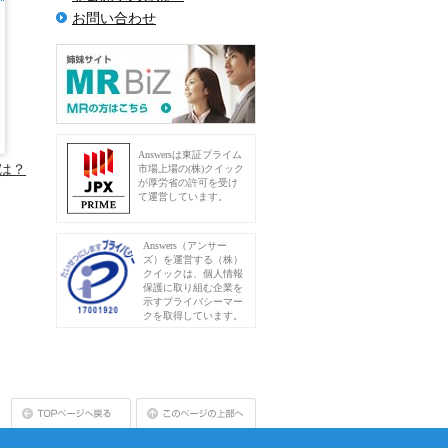
お問い合わせ
Answersは東証プライム
は？
市場上場の(株)クイック
が厚労省の許可を受け
て運営しています。
Answers（アンサー
ズ）を運営する（株）
クイックは、個人情報
保護に取り組む企業を
示すプライバシーマー
クを取得しています。