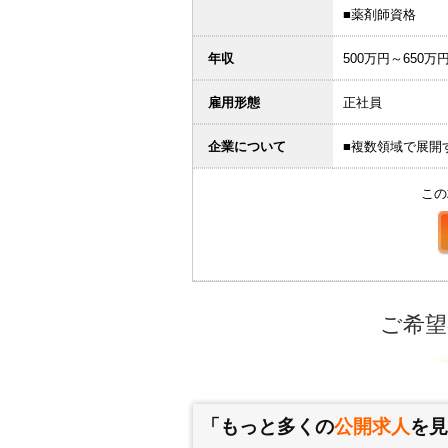
■薬剤師資格
年収
500万円～650万
雇用形態
正社員
企業について
■複数領域で展開
この
ご希望
「もっと多くの
公開求人
を見