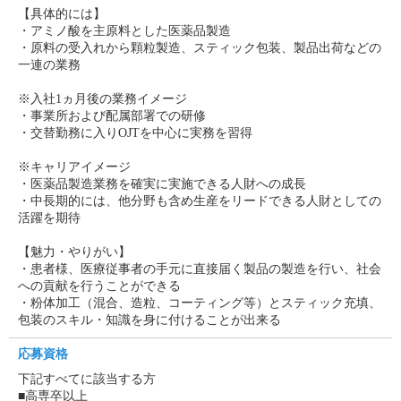
【具体的には】
・アミノ酸を主原料とした医薬品製造
・原料の受入れから顆粒製造、スティック包装、製品出荷などの
一連の業務
※入社1ヵ月後の業務イメージ
・事業所および配属部署での研修
・交替勤務に入りOJTを中心に実務を習得
※キャリアイメージ
・医薬品製造業務を確実に実施できる人財への成長
・中長期的には、他分野も含め生産をリードできる人財としての
活躍を期待
【魅力・やりがい】
・患者様、医療従事者の手元に直接届く製品の製造を行い、社会
への貢献を行うことができる
・粉体加工（混合、造粒、コーティング等）とスティック充填、
包装のスキル・知識を身に付けることが出来る
応募資格
下記すべてに該当する方
■高専卒以上