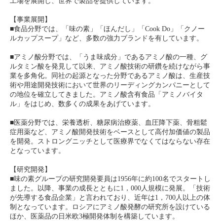
工場を展開し、世界で製品を提供しています。
【事業展開】
■食品分野では、「味の素」「ほんだし」「Cook Do」「クノー
ルカップスープ」など、多数の強力ブランドを有しています。
■アミノ酸分野では、「うま味成分」であるアミノ酸の一種、グ
ルタミン酸を発見して以来、アミノ酸技術の研鑽を続けながら事
業を多角化。同社の起源となった分野であるアミノ酸は、生産技
術や用途開発技術において世界のリーディングカンパニーとして
の地位を確立してきました。アミノ酸含有食品「アミノバイタ
ル」をはじめ、数多くの成果をあげています。
■医薬分野では、栄養透析、糖尿病治療薬、血圧降下薬、骨粗鬆
症用薬など、アミノ酸開発技術をベースとして高付加価値の製品
を開発。ストロングニッチとして医療界でなくてはならない存在
となっています。
【研究開発】
■味の素グループの研究開発要員は1956年に約100名でスタートし
ました。以降、事業の成長とともに1，000人規模に発展。「技術
が先導する食品企業」と言われており、近年は1，700人以上の体
制となっています。ロシアにアミノ酸発酵の研究所を設けている
ほか、医薬品の日米欧3極開発体制を構築しています。