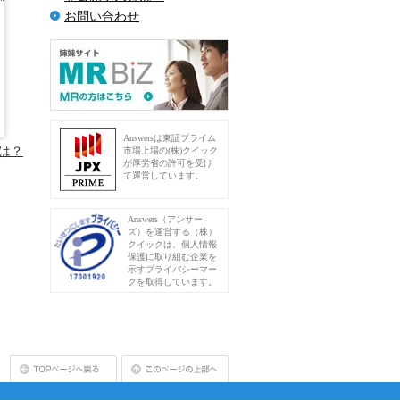
お問い合わせ
Answersは東証プライム
は？
市場上場の(株)クイック
が厚労省の許可を受け
て運営しています。
Answers（アンサー
ズ）を運営する（株）
クイックは、個人情報
保護に取り組む企業を
示すプライバシーマー
クを取得しています。