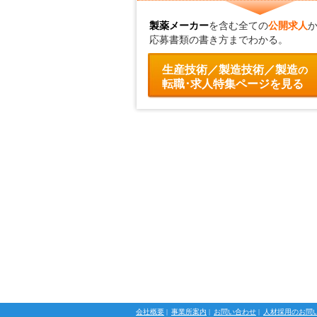
製薬メーカー
を含む全ての
公開求人
応募書類の書き方までわかる。
生産技術／製造技術／製造
の
転職･求人特集ページを見る
会社概要
|
事業所案内
|
お問い合わせ
|
人材採用のお問