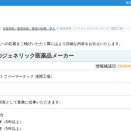
製
生産技術／製造技術／製造の転職・求人
製造部長（トラストファーマーテック 清間工場）
人への応募をご検討いただく際にはより詳細な内容をお伝えいたします。
のジェネリック医薬品メーカー
2026/0
情報確認日
トファーマーテック 清間工場）
部長として業務に従事いただきます。
方
験（5年以上）
験（5年以上）