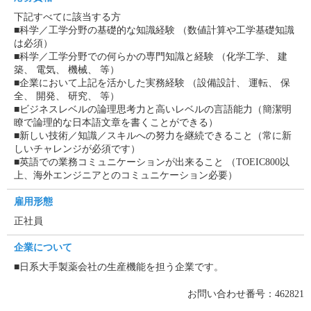
下記すべてに該当する方
■科学／工学分野の基礎的な知識経験 （数値計算や工学基礎知識
は必須）
■科学／工学分野での何らかの専門知識と経験 （化学工学、 建
築、 電気、 機械、 等）
■企業において上記を活かした実務経験 （設備設計、 運転、 保
全、 開発、 研究、 等）
■ビジネスレベルの論理思考力と高いレベルの言語能力（簡潔明
瞭で論理的な日本語文章を書くことができる）
■新しい技術／知識／スキルへの努力を継続できること（常に新
しいチャレンジが必須です）
■英語での業務コミュニケーションが出来ること （TOEIC800以
上、海外エンジニアとのコミュニケーション必要）
雇用形態
正社員
企業について
■日系大手製薬会社の生産機能を担う企業です。
お問い合わせ番号：462821