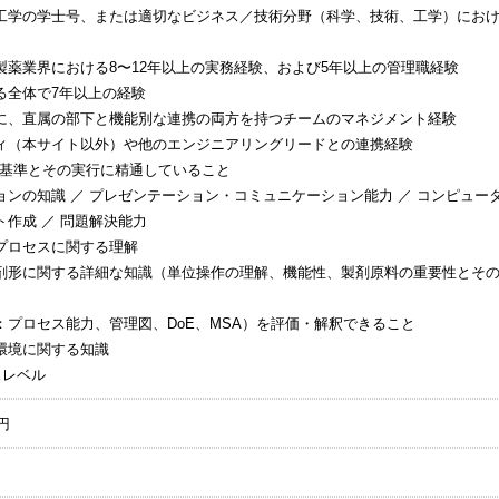
工学の学士号、または適切なビジネス／技術分野（科学、技術、工学）にお
製薬業界における8〜12年以上の実務経験、および5年以上の管理職経験
る全体で7年以上の経験
に、直属の部下と機能別な連携の両方を持つチームのマネジメント経験
ィ（本サイト以外）や他のエンジニアリングリードとの連携経験
MP基準とその実行に精通していること
ョンの知識 ／ プレゼンテーション・コミュニケーション能力 ／ コンピュー
ト作成 ／ 問題解決能力
プロセスに関する理解
剤形に関する詳細な知識（単位操作の理解、機能性、製剤原料の重要性とそ
：プロセス能力、管理図、DoE、MSA）を評価・解釈できること
環境に関する知識
スレベル
円