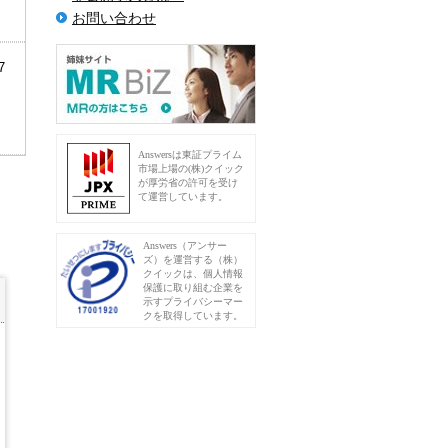
お問い合わせ
7
Answersは東証プライム
市場上場の(株)クイック
が厚労省の許可を受け
て運営しています。
Answers（アンサー
ズ）を運営する（株）
クイックは、個人情報
保護に取り組む企業を
示すプライバシーマー
クを取得しています。