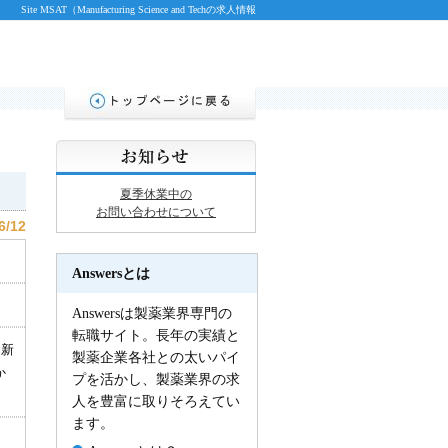
Site MSAT（Manufacturing Science and Techの求人情報
夏季休業中の
お問い合わせについて
6/12
Answersとは
Answersは製薬業界専門の
転職サイト。長年の実績と
、新
製薬企業各社との太いパイ
か
プを活かし、製薬業界の求
人を豊富に取りそろえてい
ます。