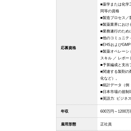
■薬学または化学
同等の資格
■製造プロセス／
■製薬業界におけ
■業務遂行のため
■他のコミュニテ
■EHSおよびG
応募資格
■製薬オペレーシ
スキル ／ レポー
■予算編成と支出
■関連する製剤の
化など）。
■統計データ（例
■日本市場の規制
■英語力: ビジネ
年収
600万円～1200万
雇用形態
正社員