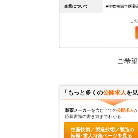
企業について
■複数領域で医薬
この
ご希望
「もっと多くの
公開求人
を見
製薬メーカー
を含む全ての
公開求人
応募書類の書き方までわかる。
生産技術／製造技術／製造
の
転職･求人特集ページを見る