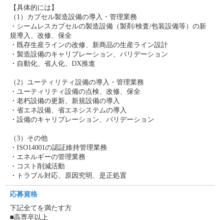
【具体的には】
（1）カプセル製造設備の導入・管理業務
・シームレスカプセルの製造設備（製剤/検査/包装設備等）の新
規導入、改修、保全
・既存生産ラインの改修、新商品の生産ライン設計
・製造設備のキャリブレーション、バリデーション
・自動化、省人化、DX推進
（2）ユーティリティ設備の導入・管理業務
・ユーティリティ設備の点検、改修、保全
・老朽設備の更新、新規設備の導入
・省エネ設備、省エネシステムの導入
・設備のキャリブレーション、バリデーション
（3）その他
・ISO14001の認証維持管理業務
・エネルギーの管理業務
・コスト削減活動
・トラブル対応、原因究明、是正処置
応募資格
下記全てを満たす方
■高専卒以上