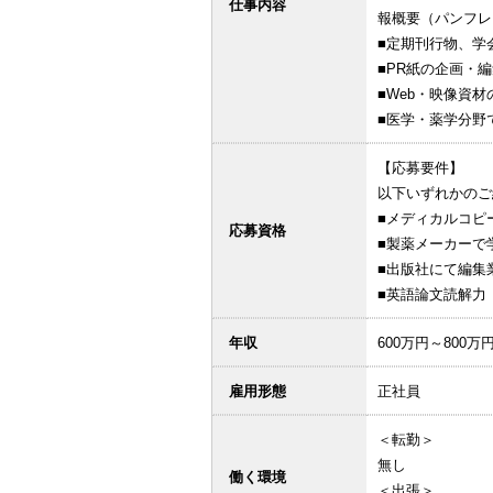
仕事内容
報概要（パンフレ
■定期刊行物、学
■PR紙の企画・
■Web・映像資
■医学・薬学分野
【応募要件】
以下いずれかのご
■メディカルコピ
応募資格
■製薬メーカーで
■出版社にて編集
■英語論文読解力
年収
600万円～800万
雇用形態
正社員
＜転勤＞
無し
働く環境
＜出張＞