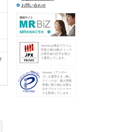
お問い合わせ
Answersは東証プライム
市場上場の(株)クイック
が厚労省の許可を受け
て運営しています。
7
Answers（アンサー
ズ）を運営する（株）
クイックは、個人情報
保護に取り組む企業を
示すプライバシーマー
クを取得しています。