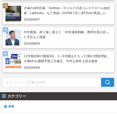
大塚のADHD薬「Simtriyo」やメルクの高コレステロール血症
薬「Lipfendra」など承認―2026年7月に米FDAが承認した新
薬
2026/08/07
中外製薬、折り返し迎えた「10年成長戦略」奥田社長が語っ
た手応えと課題
2026/08/04
12月期決算の製薬3社、1～6月期はそろって2桁の増収増益…
大塚HDが通期予想上方修正、中外も前年上回る進捗
2026/08/06
カテゴリー
新着