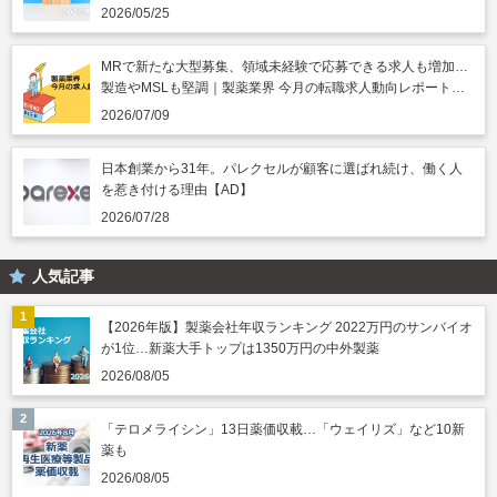
円突破
2026/05/25
MRで新たな大型募集、領域未経験で応募できる求人も増加…
製造やMSLも堅調｜製薬業界 今月の転職求人動向レポート
（2026年7月）
2026/07/09
日本創業から31年。パレクセルが顧客に選ばれ続け、働く人
を惹き付ける理由【AD】
2026/07/28
人気記事
【2026年版】製薬会社年収ランキング 2022万円のサンバイオ
が1位…新薬大手トップは1350万円の中外製薬
2026/08/05
「テロメライシン」13日薬価収載…「ウェイリズ」など10新
薬も
2026/08/05