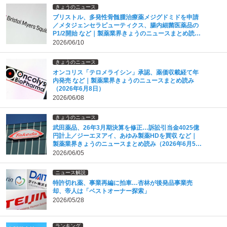
きょうのニュース
ブリストル、多発性骨髄腫治療薬メジグドミドを申請
／メタジェンセラピューティクス、腸内細菌医薬品の
P1/2開始 など｜製薬業界きょうのニュースまとめ読み
（2026年6月10日）
2026/06/10
きょうのニュース
オンコリス「テロメライシン」承認、薬価収載経て年
内発売 など｜製薬業界きょうのニュースまとめ読み
（2026年6月8日）
2026/06/08
きょうのニュース
武田薬品、26年3月期決算を修正…訴訟引当金4025億
円計上／ジーエヌアイ、あゆみ製薬HDを買収 など｜
製薬業界きょうのニュースまとめ読み（2026年6月5
日）
2026/06/05
ニュース解説
特許切れ薬、事業再編に拍車…杏林が後発品事業売
却、帝人は「ベストオーナー探索」
2026/05/28
ランキング