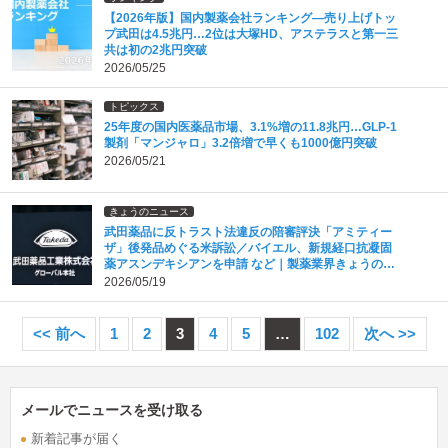
【2026年版】国内製薬会社ランキング―売り上げトッ
プ武田は4.5兆円…2位は大塚HD、アステラスと第一三
共は初の2兆円突破
2026/05/25
トピックス
25年度の国内医薬品市場、3.1%増の11.8兆円…GLP-1
製剤「マンジャロ」3.2倍増で早くも1000億円突破
2026/05/21
きょうのニュース
武田薬品に反トラスト法違反の陪審評決「アミティー
ザ」後発品めぐる米訴訟／バイエル、新規経口抗凝固
薬アスンデキシアンを申請 など｜製薬業界きょうのニ
ュースまとめ読み（2026年5月19日）
2026/05/19
<< 前へ
1
2
3
4
5
…
102
次へ >>
メールでニュースを受け取る
新着記事が届く