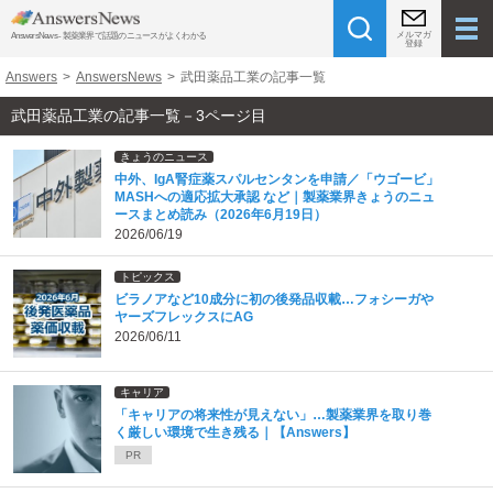
メルマガ
AnswersNews - 製薬業界で話題のニュースがよくわかる
登録
Answers
>
AnswersNews
>
武田薬品工業の記事一覧
武田薬品工業の記事一覧－3ページ目
きょうのニュース
中外、IgA腎症薬スパルセンタンを申請／「ウゴービ」
MASHへの適応拡大承認 など｜製薬業界きょうのニュ
ースまとめ読み（2026年6月19日）
2026/06/19
トピックス
ビラノアなど10成分に初の後発品収載…フォシーガや
ヤーズフレックスにAG
2026/06/11
キャリア
「キャリアの将来性が見えない」…製薬業界を取り巻
く厳しい環境で生き残る｜【Answers】
PR