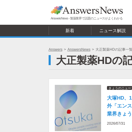
AnswersNews - 製薬業界で話題のニュースがよくわかる
新着
ニュース解説
Answers
>
AnswersNews
>
大正製薬HDの記事一
大正製薬HDの
きょうのニュー
大塚HD、
外「エンス
業界きょう
2026/07/31