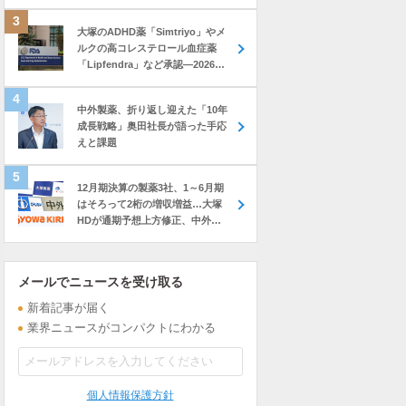
大塚のADHD薬「Simtriyo」やメ
ルクの高コレステロール血症薬
「Lipfendra」など承認―2026年
7月に米FDAが承認した新薬
中外製薬、折り返し迎えた「10年
成長戦略」奥田社長が語った手応
えと課題
12月期決算の製薬3社、1～6月期
はそろって2桁の増収増益…大塚
HDが通期予想上方修正、中外も
前年上回る進捗
メールでニュースを受け取る
新着記事が届く
業界ニュースがコンパクトにわかる
個人情報保護方針