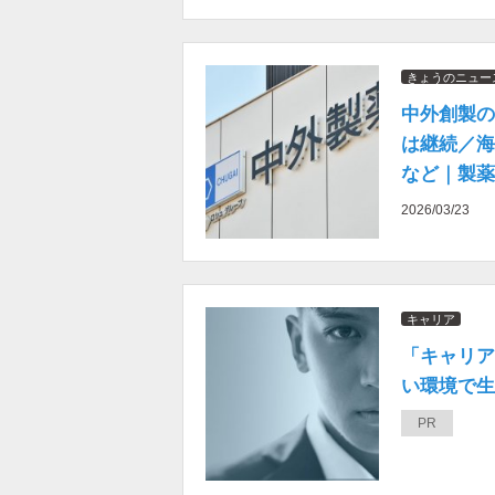
きょうのニュー
中外創製の
は継続／海
など｜製薬
日）
2026/03/23
キャリア
「キャリア
い環境で生き
PR