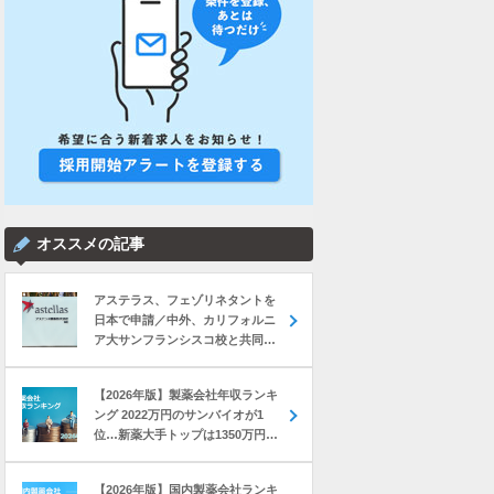
オススメの記事
アステラス、フェゾリネタントを
日本で申請／中外、カリフォルニ
ア大サンフランシスコ校と共同研
究 など｜製薬業界きょうのニュー
スまとめ読み（2026年8月7日）
【2026年版】製薬会社年収ランキ
ング 2022万円のサンバイオが1
位…新薬大手トップは1350万円の
中外製薬
【2026年版】国内製薬会社ランキ