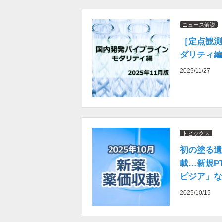
ニュース解説
［定点観測
ダリティ編（
2025/11/27
トピックス
初の塗る遺
載…新規P
ピジア」な
2025/10/15