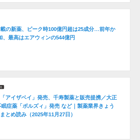
収載の新薬、ピーク時100億円超は25成分…前年か
加、最高はエアウィンの544億円
ス
「アイザベイ」発売、千寿製薬と販売提携／大正
i、不眠症薬「ボルズィ」発売 など｜製薬業界きょう
とめ読み（2025年11月27日）