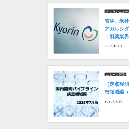
きょうのニュー
杏林、米社
アガルシダ
｜製薬業界
2025/10/01
ニュース解説
［定点観測
患領域編（2
2025/07/28