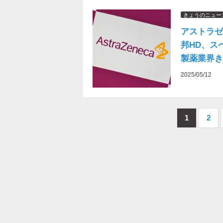
きょうのニュー
アストラゼ
邦HD、ス
製薬業界き
2025/05/12
1
2