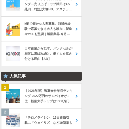
ング―売り上げトップ武田は4.5
兆円…2位は大塚HD、アステラス
と第一三共は初の2兆円突破
MRで新たな大型募集、領域未経
験で応募できる求人も増加…製造
やMSLも堅調｜製薬業界 今月の
転職求人動向レポート（2026年7
月）
日本創業から31年。パレクセルが
顧客に選ばれ続け、働く人を惹き
付ける理由【AD】
人気記事
【2026年版】製薬会社年収ランキ
ング 2022万円のサンバイオが1
位…新薬大手トップは1350万円の
中外製薬
「テロメライシン」13日薬価収
載…「ウェイリズ」など10新薬も