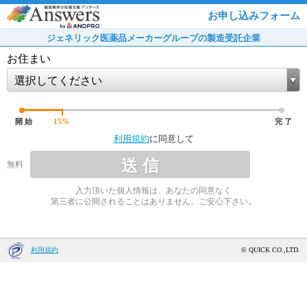
お申し込みフォーム
ジェネリック医薬品メーカーグループの製造受託企業
お住まい
選択してください
開 始
15
%
完 了
利用規約
に同意して
送 信
無料
入力頂いた個人情報は、あなたの同意なく
第三者に公開されることはありません。ご安心下さい。
利用規約
© QUICK CO.,LTD.