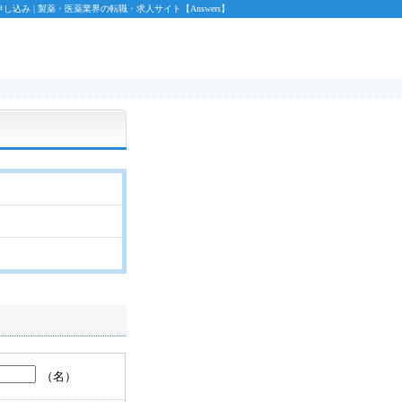
込み | 製薬・医薬業界の転職・求人サイト【Answers】
（名）